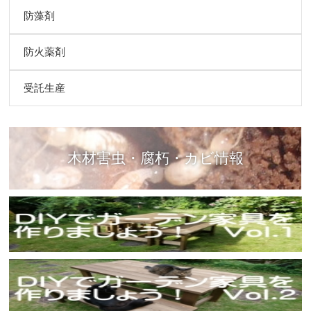
防藻剤
防火薬剤
受託生産
木材害虫・腐朽・カビ情報