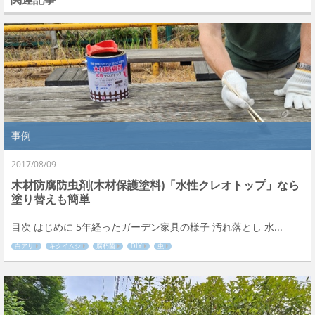
事例
2017/08/09
木材防腐防虫剤(木材保護塗料)「水性クレオトップ」なら
塗り替えも簡単
目次 はじめに 5年経ったガーデン家具の様子 汚れ落とし 水...
白アリ
キクイムシ
腐朽菌
DIY
虫