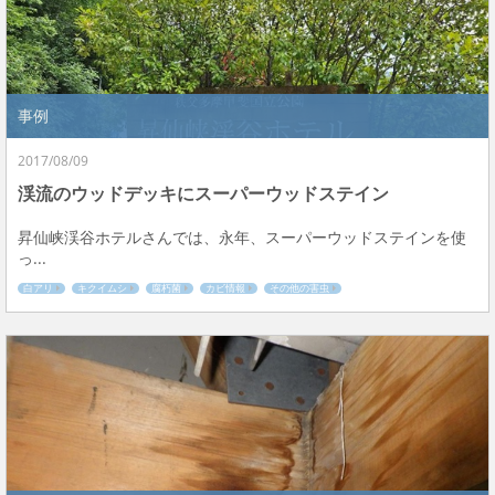
事例
2017/08/09
渓流のウッドデッキにスーパーウッドステイン
昇仙峡渓谷ホテルさんでは、永年、スーパーウッドステインを使
っ...
白アリ
キクイムシ
腐朽菌
カビ情報
その他の害虫