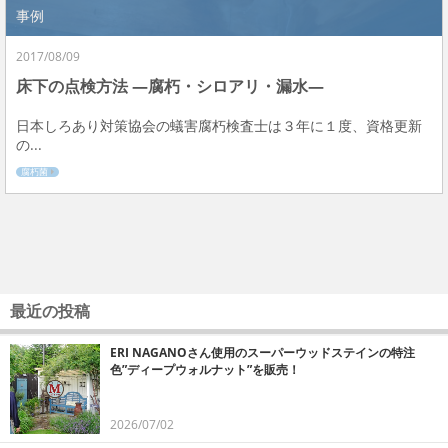
事例
2017/08/09
床下の点検方法 ―腐朽・シロアリ・漏水―
日本しろあり対策協会の蟻害腐朽検査士は３年に１度、資格更新
の...
腐朽菌
最近の投稿
ERI NAGANOさん使用のスーパーウッドステインの特注
色”ディープウォルナット”を販売！
2026/07/02