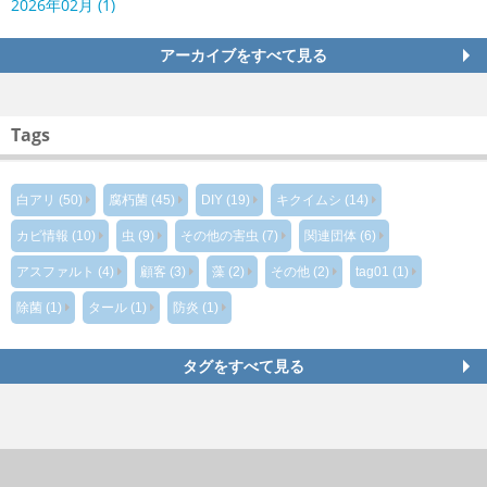
2026年02月 (1)
アーカイブをすべて見る
Tags
白アリ (50)
腐朽菌 (45)
DIY (19)
キクイムシ (14)
カビ情報 (10)
虫 (9)
その他の害虫 (7)
関連団体 (6)
アスファルト (4)
顧客 (3)
藻 (2)
その他 (2)
tag01 (1)
除菌 (1)
タール (1)
防炎 (1)
タグをすべて見る