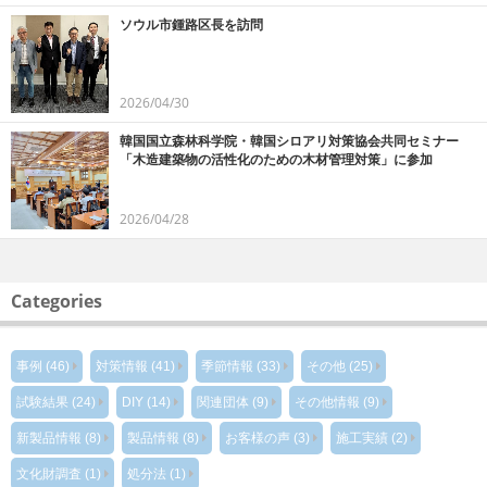
ソウル市鍾路区長を訪問
2026/04/30
韓国国立森林科学院・韓国シロアリ対策協会共同セミナー
「木造建築物の活性化のための木材管理対策」に参加
2026/04/28
Categories
事例 (46)
対策情報 (41)
季節情報 (33)
その他 (25)
試験結果 (24)
DIY (14)
関連団体 (9)
その他情報 (9)
新製品情報 (8)
製品情報 (8)
お客様の声 (3)
施工実績 (2)
文化財調査 (1)
処分法 (1)