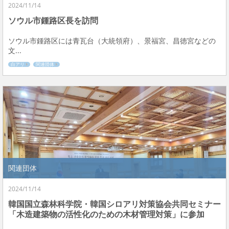
2024/11/14
ソウル市鍾路区長を訪問
ソウル市鍾路区には青瓦台（大統領府）、景福宮、昌徳宮などの
文...
白アリ
関連団体
関連団体
2024/11/14
韓国国立森林科学院・韓国シロアリ対策協会共同セミナー
「木造建築物の活性化のための木材管理対策」に参加